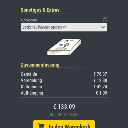
Sonstiges & Extras
Aufhängung
Zackenaufhänger (gesteckt)
Zusammenfassung
Gemälde
€ 76.37
Veredelung
€ 12.88
Keilrahmen
€ 42.74
Aufhängung
€ 1.09
€ 133.09
(Enthält 19% MwSt.)
In den Warenkorb