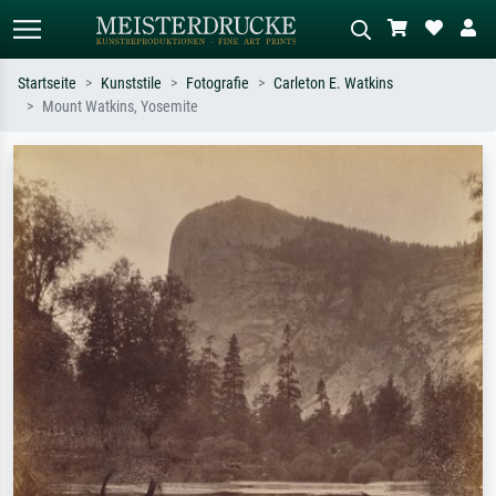
Startseite
Kunststile
Fotografie
Carleton E. Watkins
Mount Watkins, Yosemite
Standardsuche
KI-Bildersuche
Suchen Sie nach Künstlern, Werktiteln
Beschreiben Sie die Szene – z.B. Grüne
oder Stilen – z.B. Monet,
Wiese, Abstrakt mit viel Rot, Dunkles
Sternennacht, Impressionismus, Welle
Ölgemälde, Stehender Akt neben einem
Hokusai, Akt.
Baum.