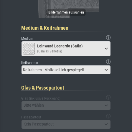
Medium & Keilrahmen
Medium
Leinwand Leonardo (Satin)
(Canvas Venezia)
Keilrahmen
Keilrahmen - Motiv seitlich gespiegelt
Glas & Passepartout
Glas (inklusive Rückwand)
Bitte wählen
Passepartout
Kein Passepartout