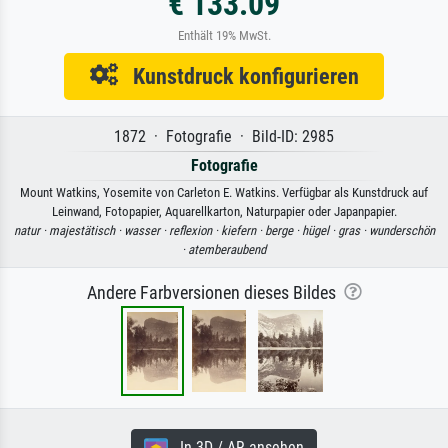
€ 133.09
Enthält 19% MwSt.
Kunstdruck konfigurieren
1872 · Fotografie · Bild-ID: 2985
Fotografie
Mount Watkins, Yosemite von Carleton E. Watkins. Verfügbar als Kunstdruck auf
Leinwand, Fotopapier, Aquarellkarton, Naturpapier oder Japanpapier.
natur ·
majestätisch ·
wasser ·
reflexion ·
kiefern ·
berge ·
hügel ·
gras ·
wunderschön
·
atemberaubend
Andere Farbversionen dieses Bildes
In 3D / AR ansehen