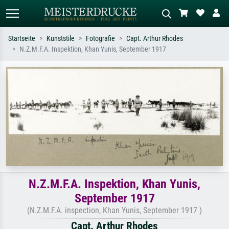
Startseite
Kunststile
Fotografie
Capt. Arthur Rhodes
N.Z.M.F.A. Inspektion, Khan Yunis, September 1917
Standardsuche
KI-Bildersuche
Suchen Sie nach Künstlern, Werktiteln
Beschreiben Sie die Szene – z.B. Grüne
oder Stilen – z.B. Monet,
Wiese, Abstrakt mit viel Rot, Dunkles
Sternennacht, Impressionismus, Welle
Ölgemälde, Stehender Akt neben einem
Hokusai, Akt.
Baum.
N.Z.M.F.A. Inspektion, Khan Yunis,
September 1917
(N.Z.M.F.A. inspection, Khan Yunis, September 1917 )
Capt. Arthur Rhodes