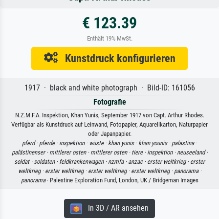
€ 123.39
Enthält 19% MwSt.
Kunstdruck konfigurieren
1917 · black and white photograph · Bild-ID: 161056
Fotografie
N.Z.M.F.A. Inspektion, Khan Yunis, September 1917 von Capt. Arthur Rhodes.
Verfügbar als Kunstdruck auf Leinwand, Fotopapier, Aquarellkarton, Naturpapier
oder Japanpapier.
pferd ·
pferde ·
inspektion ·
wüste ·
khan yunis ·
khan younis ·
palästina ·
palästinenser ·
mittlerer osten ·
mittlerer osten ·
tiere ·
inspektion ·
neuseeland ·
soldat ·
soldaten ·
feldkrankenwagen ·
nzmfa ·
anzac ·
erster weltkrieg ·
erster
weltkrieg ·
erster weltkrieg ·
erster weltkrieg ·
erster weltkrieg ·
panorama ·
panorama
· Palestine Exploration Fund, London, UK / Bridgeman Images
In 3D / AR ansehen