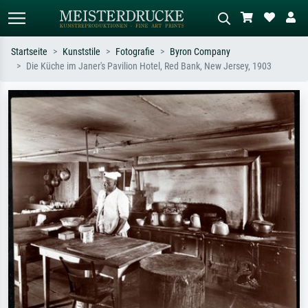
Startseite
Kunststile
Fotografie
Byron Company
Die Küche im Janer's Pavilion Hotel, Red Bank, New Jersey, 1903
Standardsuche
KI-Bildersuche
Suchen Sie nach Künstlern, Werktiteln
Beschreiben Sie die Szene – z.B. Grüne
oder Stilen – z.B. Monet,
Wiese, Abstrakt mit viel Rot, Dunkles
Sternennacht, Impressionismus, Welle
Ölgemälde, Stehender Akt neben einem
Hokusai, Akt.
Baum.