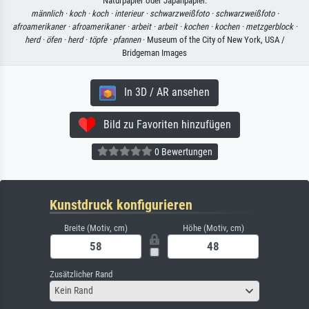
Naturpapier oder Japanpapier.
männlich ·
koch ·
koch ·
interieur ·
schwarzweißfoto ·
schwarzweißfoto ·
afroamerikaner ·
afroamerikaner ·
arbeit ·
arbeit ·
kochen ·
kochen ·
metzgerblock ·
herd ·
öfen ·
herd ·
töpfe ·
pfannen
· Museum of the City of New York, USA /
Bridgeman Images
In 3D / AR ansehen
Bild zu Favoriten hinzufügen
0 Bewertungen
Kunstdruck konfigurieren
Breite (Motiv, cm)
Höhe (Motiv, cm)
Zusätzlicher Rand
Kein Rand