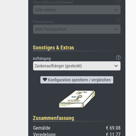
Glas (inklusive Rückwand)
Bitte wählen
Passepartout
Kein Passepartout
Sonstiges & Extras
Aufhängung
Zackenaufhänger (gesteckt)
Konfiguration speichern / vergleichen
Zusammenfassung
Gemälde
€ 69.08
Veredelung
€ 11.77