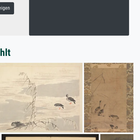
eigen
hlt