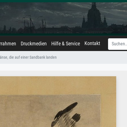
Kontakt
errahmen
Druckmedien
Hilfe & Service
änse, die auf einer Sandbank landen