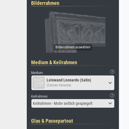
Bilderrahmen
Medium & Keilrahmen
Medium
Leinwand Leonardo (Satin)
(Canvas Venezia)
Keilrahmen
Keilrahmen - Motiv seitlich gespiegelt
Glas & Passepartout