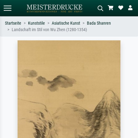
Startseite
Kunststile
Asiatische Kunst
Bada Shanren
Landschaft im Stil von Wu Zhen (1280-1354)
Standardsuche
KI-Bildersuche
Suchen Sie nach Künstlern, Werktiteln
Beschreiben Sie die Szene – z.B. Grüne
oder Stilen – z.B. Monet,
Wiese, Abstrakt mit viel Rot, Dunkles
Sternennacht, Impressionismus, Welle
Ölgemälde, Stehender Akt neben einem
Hokusai, Akt.
Baum.