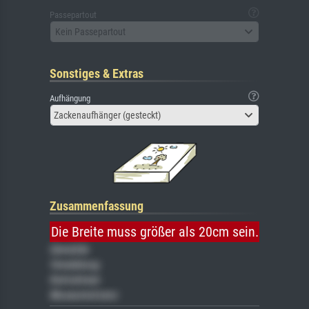
Passepartout
Kein Passepartout
Sonstiges & Extras
Aufhängung
Zackenaufhänger (gesteckt)
Zusammenfassung
Die Breite muss größer als 20cm sein.
Gemälde
Veredelung
Keilrahmen
Museumslizenz