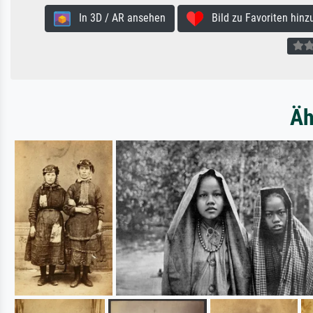
In 3D / AR ansehen
Bild zu Favoriten hinz
Äh