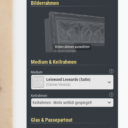
Bilderrahmen
Medium & Keilrahmen
Medium
Leinwand Leonardo (Satin)
(Canvas Venezia)
Keilrahmen
Keilrahmen - Motiv seitlich gespiegelt
Glas & Passepartout