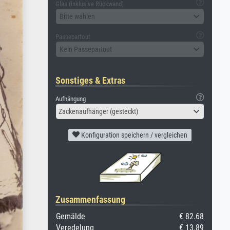
Glas (inklusive Rückwand)
Bitte wählen
Passepartout
Kein Passepartout
Sonstiges & Extras
Aufhängung
Zackenaufhänger (gesteckt)
Konfiguration speichern / vergleichen
Zusammenfassung
Gemälde
€ 82.68
Veredelung
€ 13.89