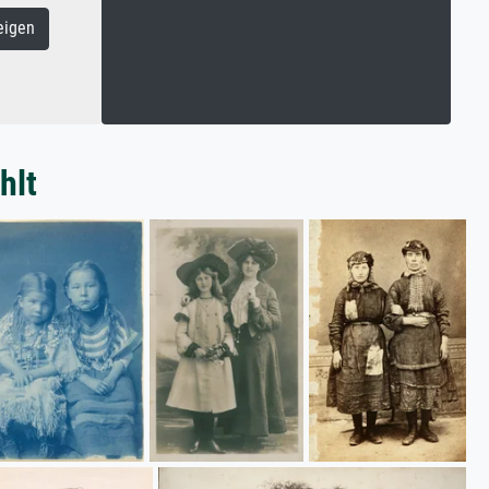
eigen
hlt