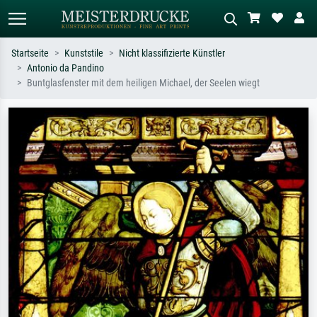
Startseite
Kunststile
Nicht klassifizierte Künstler
Antonio da Pandino
Standardsuche
KI-Bildersuche
Buntglasfenster mit dem heiligen Michael, der Seelen wiegt
Suchen Sie nach Künstlern, Werktiteln
Beschreiben Sie die Szene – z.B. Grüne
oder Stilen – z.B. Monet,
Wiese, Abstrakt mit viel Rot, Dunkles
Sternennacht, Impressionismus, Welle
Ölgemälde, Stehender Akt neben einem
Hokusai, Akt.
Baum.