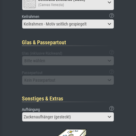
(Canvas Venezia)
Keilrahmen
Keilrahmen - Motiv seitlich gespiegelt
Glas & Passepartout
Glas (inklusive Rückwand)
Bitte wählen
Passepartout
Kein Passepartout
Sonstiges & Extras
Aufhängung
Zackenaufhänger (gesteckt)