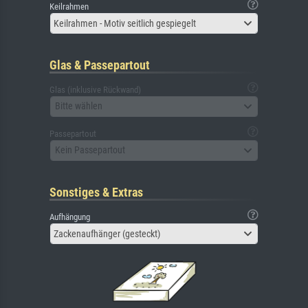
Keilrahmen
Keilrahmen - Motiv seitlich gespiegelt
Glas & Passepartout
Glas (inklusive Rückwand)
Bitte wählen
Passepartout
Kein Passepartout
Sonstiges & Extras
Aufhängung
Zackenaufhänger (gesteckt)