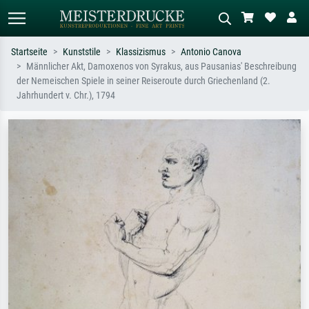
Startseite
Kunststile
Klassizismus
Antonio Canova
Männlicher Akt, Damoxenos von Syrakus, aus Pausanias' Beschreibung
Standardsuche
KI-Bildersuche
der Nemeischen Spiele in seiner Reiseroute durch Griechenland (2.
Jahrhundert v. Chr.), 1794
Suchen Sie nach Künstlern, Werktiteln
Beschreiben Sie die Szene – z.B. Grüne
oder Stilen – z.B. Monet,
Wiese, Abstrakt mit viel Rot, Dunkles
Sternennacht, Impressionismus, Welle
Ölgemälde, Stehender Akt neben einem
Hokusai, Akt.
Baum.