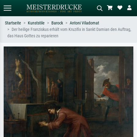
Startseite
Kunststile
Barock
Antoni Viladomat
Der heilige Franziskus erhält vom Kruzifix in Sankt Damian den Auftrag,
Standardsuche
KI-Bildersuche
das Haus Gottes zu reparieren
Suchen Sie nach Künstlern, Werktiteln
Beschreiben Sie die Szene – z.B. Grüne
oder Stilen – z.B. Monet,
Wiese, Abstrakt mit viel Rot, Dunkles
Sternennacht, Impressionismus, Welle
Ölgemälde, Stehender Akt neben einem
Hokusai, Akt.
Baum.