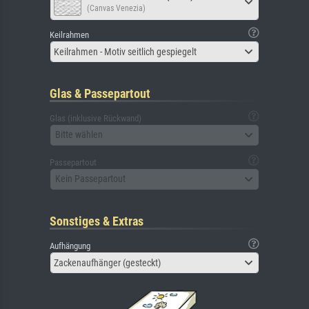
(Canvas Venezia)
Keilrahmen
Keilrahmen - Motiv seitlich gespiegelt
Glas & Passepartout
Glas (inklusive Rückwand)
Bitte wählen
Passepartout
Kein Passepartout
Sonstiges & Extras
Aufhängung
Zackenaufhänger (gesteckt)