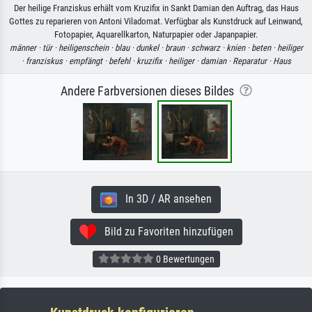
Der heilige Franziskus erhält vom Kruzifix in Sankt Damian den Auftrag, das Haus
Gottes zu reparieren von Antoni Viladomat. Verfügbar als Kunstdruck auf Leinwand,
Fotopapier, Aquarellkarton, Naturpapier oder Japanpapier.
männer ·
tür ·
heiligenschein ·
blau ·
dunkel ·
braun ·
schwarz ·
knien ·
beten ·
heiliger
·
franziskus ·
empfängt ·
befehl ·
kruzifix ·
heiliger ·
damian ·
Reparatur ·
Haus
Andere Farbversionen dieses Bildes
In 3D / AR ansehen
Bild zu Favoriten hinzufügen
0 Bewertungen