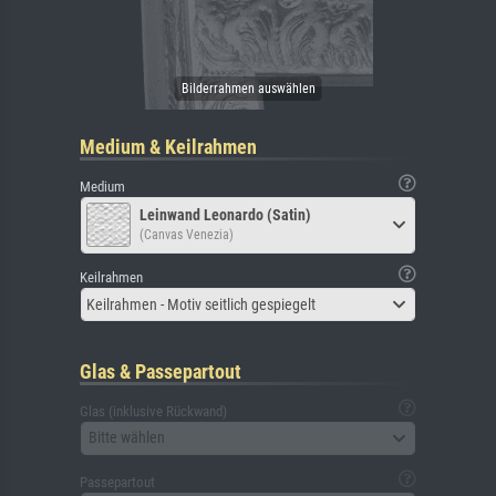
Medium & Keilrahmen
Medium
Leinwand Leonardo (Satin)
(Canvas Venezia)
Keilrahmen
Keilrahmen - Motiv seitlich gespiegelt
Glas & Passepartout
Glas (inklusive Rückwand)
Bitte wählen
Passepartout