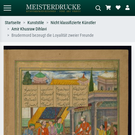
Startseite
Kunststile
Nicht klassifizierte Künstler
Amir Khusraw Dihlavi
Standardsuche
KI-Bildersuche
Brudermord bezeugt die Loyalität zweier Freunde
Suchen Sie nach Künstlern, Werktiteln
Beschreiben Sie die Szene – z.B. Grüne
oder Stilen – z.B. Monet,
Wiese, Abstrakt mit viel Rot, Dunkles
Sternennacht, Impressionismus, Welle
Ölgemälde, Stehender Akt neben einem
Hokusai, Akt.
Baum.