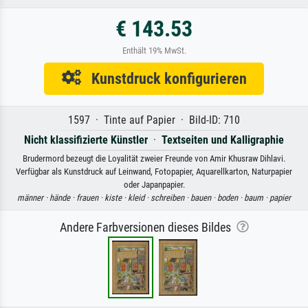
€ 143.53
Enthält 19% MwSt.
Kunstdruck konfigurieren
1597 · Tinte auf Papier · Bild-ID: 710
Nicht klassifizierte Künstler
·
Textseiten und Kalligraphie
Brudermord bezeugt die Loyalität zweier Freunde von Amir Khusraw Dihlavi.
Verfügbar als Kunstdruck auf Leinwand, Fotopapier, Aquarellkarton, Naturpapier
oder Japanpapier.
männer ·
hände ·
frauen ·
kiste ·
kleid ·
schreiben ·
bauen ·
boden ·
baum ·
papier
Andere Farbversionen dieses Bildes