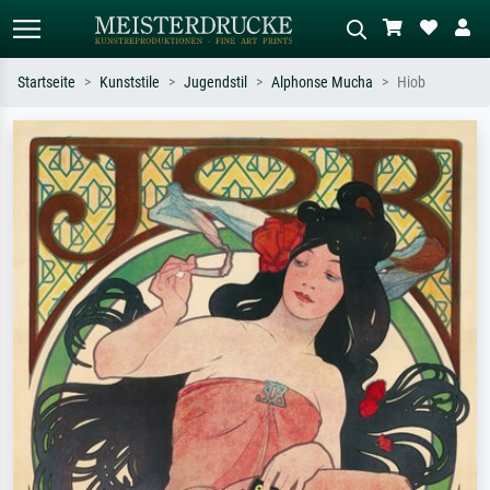
Startseite
Kunststile
Jugendstil
Alphonse Mucha
Hiob
Standardsuche
KI-Bildersuche
Suchen Sie nach Künstlern, Werktiteln
Beschreiben Sie die Szene – z.B. Grüne
oder Stilen – z.B. Monet,
Wiese, Abstrakt mit viel Rot, Dunkles
Sternennacht, Impressionismus, Welle
Ölgemälde, Stehender Akt neben einem
Hokusai, Akt.
Baum.