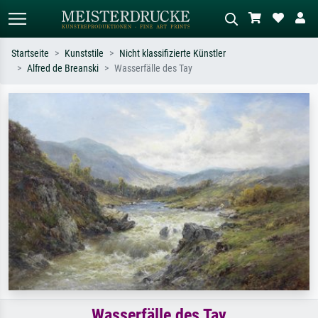
Startseite
Kunststile
Nicht klassifizierte Künstler
Alfred de Breanski
Wasserfälle des Tay
Standardsuche
KI-Bildersuche
Suchen Sie nach Künstlern, Werktiteln
Beschreiben Sie die Szene – z.B. Grüne
oder Stilen – z.B. Monet,
Wiese, Abstrakt mit viel Rot, Dunkles
Sternennacht, Impressionismus, Welle
Ölgemälde, Stehender Akt neben einem
Hokusai, Akt.
Baum.
Wasserfälle des Tay