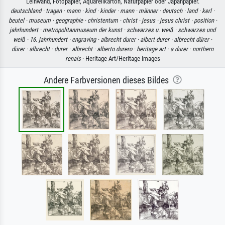
Leinwand, Fotopapier, Aquarellkarton, Naturpapier oder Japanpapier.
deutschland ·
tragen ·
mann ·
kind ·
kinder ·
mann ·
männer ·
deutsch ·
land ·
kerl ·
beutel ·
museum ·
geographie ·
christentum ·
christ ·
jesus ·
jesus christ ·
position ·
jahrhundert ·
metropolitanmuseum der kunst ·
schwarzes u. weiß ·
schwarzes und
weiß ·
16. jahrhundert ·
engraving ·
albrecht durer ·
albert durer ·
albrecht dürer ·
dürer ·
albrecht ·
durer ·
albrecht ·
alberto durero ·
heritage art ·
a durer ·
northern
renais
· Heritage Art/Heritage Images
Andere Farbversionen dieses Bildes