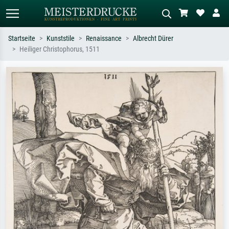
Startseite
Kunststile
Renaissance
Albrecht Dürer
Heiliger Christophorus, 1511
Standardsuche
KI-Bildersuche
Suchen Sie nach Künstlern, Werktiteln
Beschreiben Sie die Szene – z.B. Grüne
oder Stilen – z.B. Monet,
Wiese, Abstrakt mit viel Rot, Dunkles
Sternennacht, Impressionismus, Welle
Ölgemälde, Stehender Akt neben einem
Hokusai, Akt.
Baum.