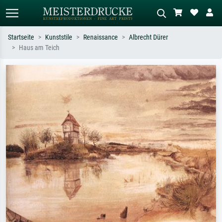
Startseite
Kunststile
Renaissance
Albrecht Dürer
Haus am Teich
Standardsuche
KI-Bildersuche
Suchen Sie nach Künstlern, Werktiteln
Beschreiben Sie die Szene – z.B. Grüne
oder Stilen – z.B. Monet,
Wiese, Abstrakt mit viel Rot, Dunkles
Sternennacht, Impressionismus, Welle
Ölgemälde, Stehender Akt neben einem
Hokusai, Akt.
Baum.