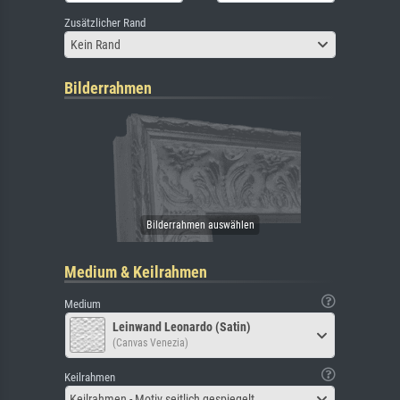
Zusätzlicher Rand
Kein Rand
Bilderrahmen
Medium & Keilrahmen
Medium
Leinwand Leonardo (Satin)
(Canvas Venezia)
Keilrahmen
Keilrahmen - Motiv seitlich gespiegelt