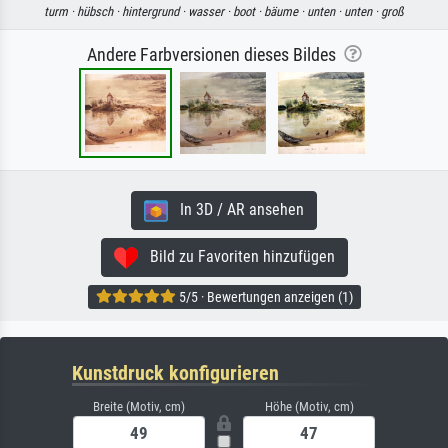
turm ·
hübsch ·
hintergrund ·
wasser ·
boot ·
bäume ·
unten ·
unten ·
groß
Andere Farbversionen dieses Bildes
In 3D / AR ansehen
Bild zu Favoriten hinzufügen
5/5 · Bewertungen anzeigen (1)
Kunstdruck konfigurieren
Breite (Motiv, cm)
Höhe (Motiv, cm)