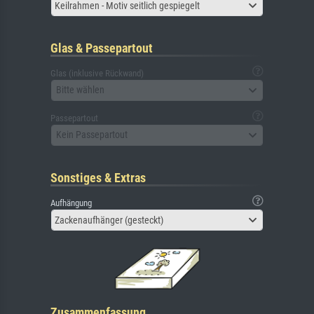
Keilrahmen - Motiv seitlich gespiegelt
Glas & Passepartout
Glas (inklusive Rückwand)
Bitte wählen
Passepartout
Kein Passepartout
Sonstiges & Extras
Aufhängung
Zackenaufhänger (gesteckt)
Zusammenfassung