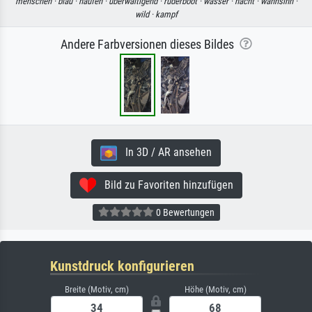
menschen ·
blau ·
haufen ·
überwältigend ·
ruderboot ·
wasser ·
nacht ·
wahnsinn ·
wild ·
kampf
Andere Farbversionen dieses Bildes
In 3D / AR ansehen
Bild zu Favoriten hinzufügen
0 Bewertungen
Kunstdruck konfigurieren
Breite (Motiv, cm)
Höhe (Motiv, cm)