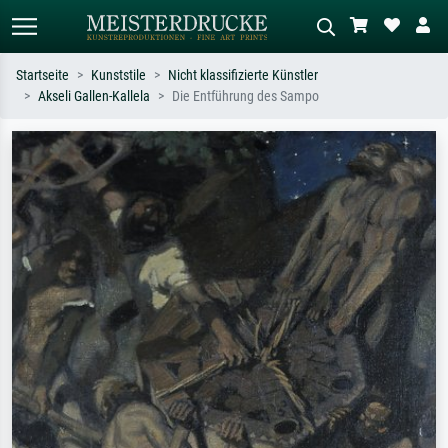
Startseite
Kunststile
Nicht klassifizierte Künstler
Akseli Gallen-Kallela
Die Entführung des Sampo
Standardsuche
KI-Bildersuche
Suchen Sie nach Künstlern, Werktiteln
Beschreiben Sie die Szene – z.B. Grüne
oder Stilen – z.B. Monet,
Wiese, Abstrakt mit viel Rot, Dunkles
Sternennacht, Impressionismus, Welle
Ölgemälde, Stehender Akt neben einem
Hokusai, Akt.
Baum.