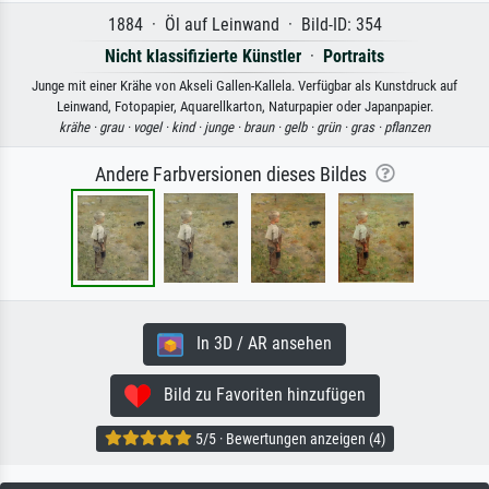
1884 · Öl auf Leinwand · Bild-ID: 354
Nicht klassifizierte Künstler
·
Portraits
Junge mit einer Krähe von Akseli Gallen-Kallela. Verfügbar als Kunstdruck auf
Leinwand, Fotopapier, Aquarellkarton, Naturpapier oder Japanpapier.
krähe ·
grau ·
vogel ·
kind ·
junge ·
braun ·
gelb ·
grün ·
gras ·
pflanzen
Andere Farbversionen dieses Bildes
In 3D / AR ansehen
Bild zu Favoriten hinzufügen
5/5 · Bewertungen anzeigen (4)