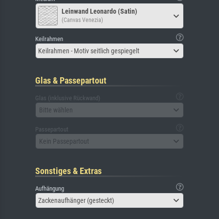
Leinwand Leonardo (Satin)
(Canvas Venezia)
Keilrahmen
Keilrahmen - Motiv seitlich gespiegelt
Glas & Passepartout
Glas (inklusive Rückwand)
Bitte wählen
Passepartout
Kein Passepartout
Sonstiges & Extras
Aufhängung
Zackenaufhänger (gesteckt)