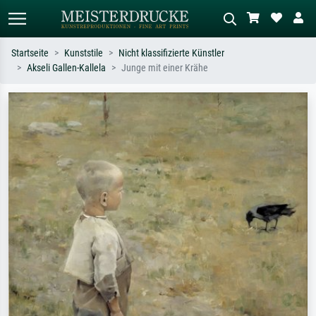
Startseite
Kunststile
Nicht klassifizierte Künstler
Akseli Gallen-Kallela
Junge mit einer Krähe
Standardsuche
KI-Bildersuche
Suchen Sie nach Künstlern, Werktiteln
Beschreiben Sie die Szene – z.B. Grüne
oder Stilen – z.B. Monet,
Wiese, Abstrakt mit viel Rot, Dunkles
Sternennacht, Impressionismus, Welle
Ölgemälde, Stehender Akt neben einem
Hokusai, Akt.
Baum.