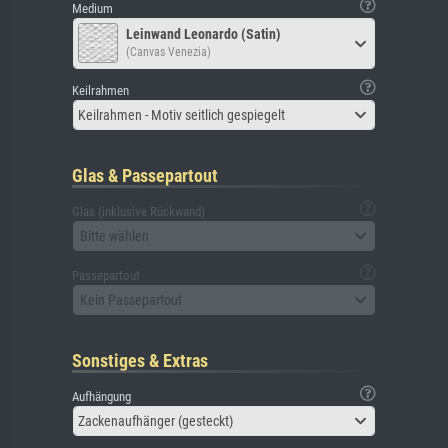
Medium
Leinwand Leonardo (Satin)
(Canvas Venezia)
Keilrahmen
Keilrahmen - Motiv seitlich gespiegelt
Glas & Passepartout
Glas (inklusive Rückwand)
Bitte wählen
Passepartout
Kein Passepartout
Sonstiges & Extras
Aufhängung
Zackenaufhänger (gesteckt)