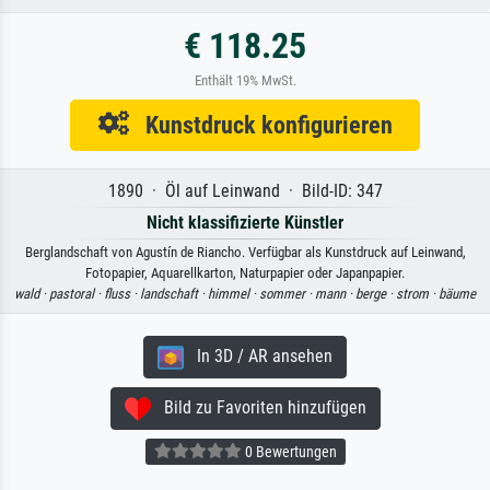
€ 118.25
Enthält 19% MwSt.
Kunstdruck konfigurieren
1890 · Öl auf Leinwand · Bild-ID: 347
Nicht klassifizierte Künstler
Berglandschaft von Agustín de Riancho. Verfügbar als Kunstdruck auf Leinwand,
Fotopapier, Aquarellkarton, Naturpapier oder Japanpapier.
wald ·
pastoral ·
fluss ·
landschaft ·
himmel ·
sommer ·
mann ·
berge ·
strom ·
bäume
In 3D / AR ansehen
Bild zu Favoriten hinzufügen
0 Bewertungen