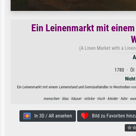
Ein Leinenmarkt mit einem
W
(A Linen Market with a Linen-
A
1780 · Öl 
Nicht
Ein Leinenmarkt mit einem Leinenstand und Gemüsehändler in Westindien von 
menschen ·
blau ·
häuser ·
stöcke ·
tisch ·
kleider ·
hüte ·
was
In 3D / AR ansehen
Bild zu Favoriten hinz