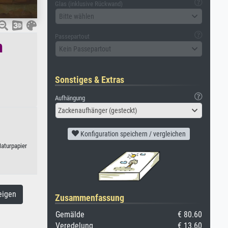
Glas (inklusive Rückwand)
Bitte wählen
Passepartout
n
Kein Passepartout
Sonstiges & Extras
Aufhängung
Zackenaufhänger (gesteckt)
Konfiguration speichern / vergleichen
aturpapier
eigen
Zusammenfassung
Gemälde
€ 80.60
Veredelung
€ 13.60