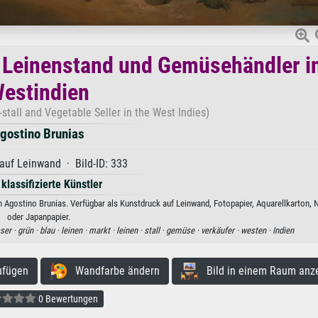
 Leinenstand und Gemüsehändler i
estindien
stall and Vegetable Seller in the West Indies)
gostino Brunias
auf Leinwand · Bild-ID: 333
 klassifizierte Künstler
Agostino Brunias. Verfügbar als Kunstdruck auf Leinwand, Fotopapier, Aquarellkarton, N
oder Japanpapier.
ser ·
grün ·
blau ·
leinen ·
markt ·
leinen ·
stall ·
gemüse ·
verkäufer ·
westen ·
Indien
ufügen
Wandfarbe ändern
Bild in einem Raum anz
0 Bewertungen