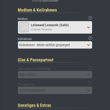
Medium & Keilrahmen
Medium
Leinwand Leonardo (Satin)
(Canvas Venezia)
Keilrahmen
Keilrahmen - Motiv seitlich gespiegelt
Glas & Passepartout
Glas (inklusive Rückwand)
Bitte wählen
Passepartout
Kein Passepartout
Sonstiges & Extras