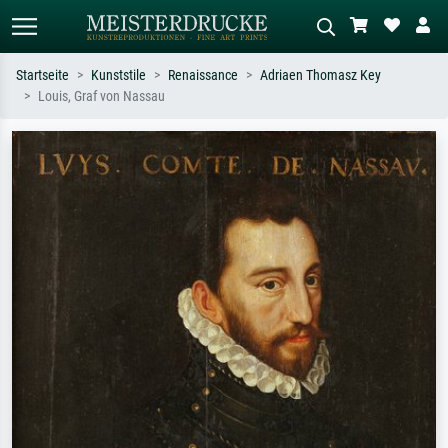
Startseite
Kunststile
Renaissance
Adriaen Thomasz Key
Louis, Graf von Nassau
Standardsuche
KI-Bildersuche
Suchen Sie nach Künstlern, Werktiteln
Beschreiben Sie die Szene – z.B. Grüne
oder Stilen – z.B. Monet,
Wiese, Abstrakt mit viel Rot, Dunkles
Sternennacht, Impressionismus, Welle
Ölgemälde, Stehender Akt neben einem
Hokusai, Akt.
Baum.