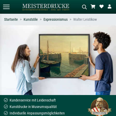
Startseite
Kunststile
Expressionismus
Walter Leistikow
Standardsuche
KI-Bildersuche
Suchen Sie nach Künstlern, Werktiteln
Beschreiben Sie die Szene – z.B. Grüne
oder Stilen – z.B. Monet,
Wiese, Abstrakt mit viel Rot, Dunkles
Sternennacht, Impressionismus, Welle
Ölgemälde, Stehender Akt neben einem
Hokusai, Akt.
Baum.
Kundenservice mit Leidenschaft
Kunstdrucke in Museumsqualität
Individuelle Anpassungsmöglichkeiten