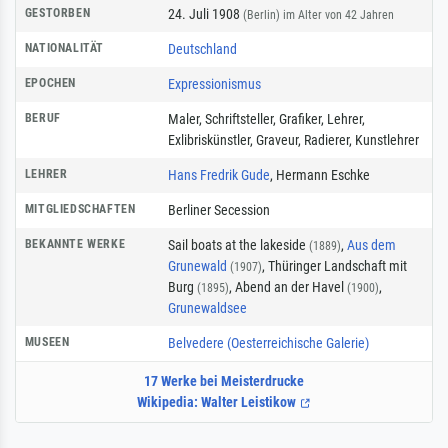
GESTORBEN
24. Juli 1908
(Berlin)
im Alter von 42 Jahren
NATIONALITÄT
Deutschland
EPOCHEN
Expressionismus
BERUF
Maler
,
Schriftsteller
,
Grafiker
,
Lehrer
,
Exlibriskünstler
,
Graveur
,
Radierer
,
Kunstlehrer
LEHRER
Hans Fredrik Gude
, Hermann Eschke
MITGLIEDSCHAFTEN
Berliner Secession
BEKANNTE WERKE
Sail boats at the lakeside
,
Aus dem
(1889)
Grunewald
, Thüringer Landschaft mit
(1907)
Burg
, Abend an der Havel
,
(1895)
(1900)
Grunewaldsee
MUSEEN
Belvedere (Oesterreichische Galerie)
17 Werke bei Meisterdrucke
Wikipedia: Walter Leistikow