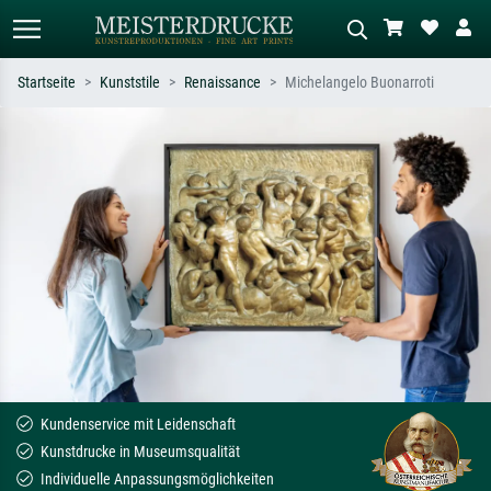
Startseite
Kunststile
Renaissance
Michelangelo Buonarroti
Standardsuche
KI-Bildersuche
Suchen Sie nach Künstlern, Werktiteln
Beschreiben Sie die Szene – z.B. Grüne
oder Stilen – z.B. Monet,
Wiese, Abstrakt mit viel Rot, Dunkles
Sternennacht, Impressionismus, Welle
Ölgemälde, Stehender Akt neben einem
Hokusai, Akt.
Baum.
Kundenservice mit Leidenschaft
Kunstdrucke in Museumsqualität
Individuelle Anpassungsmöglichkeiten